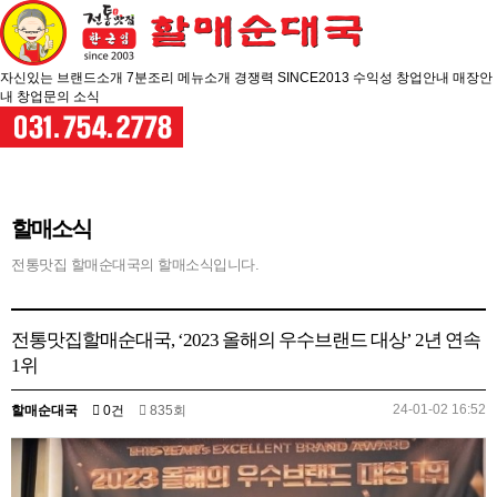
자신있는
브랜드소개
7분조리
메뉴소개
경쟁력
SINCE2013
수익성
창업안내
매장안
내
창업문의
소식
할매소식
전통맛집 할매순대국의 할매소식입니다.
전통맛집할매순대국, ‘2023 올해의 우수브랜드 대상’ 2년 연속
1위
24-01-02 16:52
할매순대국
0건
835회