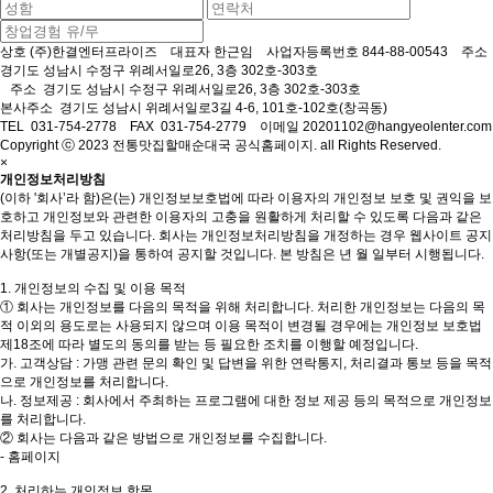
상호
(주)한결엔터프라이즈
대표자
한근임
사업자등록번호
844-88-00543
주소
경기도 성남시 수정구 위례서일로26, 3층 302호-303호
주소
경기도 성남시 수정구 위례서일로26, 3층 302호-303호
본사주소
경기도 성남시 위례서일로3길 4-6, 101호-102호(창곡동)
TEL
031-754-2778
FAX
031-754-2779
이메일
20201102@hangyeolenter.com
Copyright ⓒ 2023 전통맛집할매순대국 공식홈페이지. all Rights Reserved.
×
개인정보처리방침
(이하 '회사’라 함)은(는) 개인정보보호법에 따라 이용자의 개인정보 보호 및 권익을 보
호하고 개인정보와 관련한 이용자의 고충을 원활하게 처리할 수 있도록 다음과 같은
처리방침을 두고 있습니다. 회사는 개인정보처리방침을 개정하는 경우 웹사이트 공지
사항(또는 개별공지)을 통하여 공지할 것입니다. 본 방침은 년 월 일부터 시행됩니다.
1. 개인정보의 수집 및 이용 목적
① 회사는 개인정보를 다음의 목적을 위해 처리합니다. 처리한 개인정보는 다음의 목
적 이외의 용도로는 사용되지 않으며 이용 목적이 변경될 경우에는 개인정보 보호법
제18조에 따라 별도의 동의를 받는 등 필요한 조치를 이행할 예정입니다.
가. 고객상담 : 가맹 관련 문의 확인 및 답변을 위한 연락통지, 처리결과 통보 등을 목적
으로 개인정보를 처리합니다.
나. 정보제공 : 회사에서 주최하는 프로그램에 대한 정보 제공 등의 목적으로 개인정보
를 처리합니다.
② 회사는 다음과 같은 방법으로 개인정보를 수집합니다.
- 홈페이지
2. 처리하는 개인정보 항목