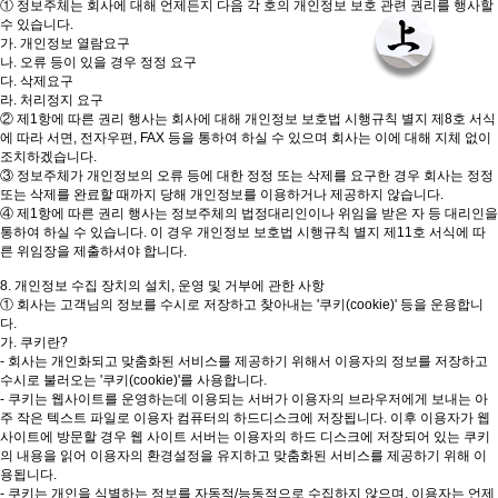
① 정보주체는 회사에 대해 언제든지 다음 각 호의 개인정보 보호 관련 권리를 행사할
수 있습니다.
가. 개인정보 열람요구
나. 오류 등이 있을 경우 정정 요구
다. 삭제요구
라. 처리정지 요구
② 제1항에 따른 권리 행사는 회사에 대해 개인정보 보호법 시행규칙 별지 제8호 서식
에 따라 서면, 전자우편, FAX 등을 통하여 하실 수 있으며 회사는 이에 대해 지체 없이
조치하겠습니다.
③ 정보주체가 개인정보의 오류 등에 대한 정정 또는 삭제를 요구한 경우 회사는 정정
또는 삭제를 완료할 때까지 당해 개인정보를 이용하거나 제공하지 않습니다.
④ 제1항에 따른 권리 행사는 정보주체의 법정대리인이나 위임을 받은 자 등 대리인을
통하여 하실 수 있습니다. 이 경우 개인정보 보호법 시행규칙 별지 제11호 서식에 따
른 위임장을 제출하셔야 합니다.
8. 개인정보 수집 장치의 설치, 운영 및 거부에 관한 사항
① 회사는 고객님의 정보를 수시로 저장하고 찾아내는 '쿠키(cookie)' 등을 운용합니
다.
가. 쿠키란?
- 회사는 개인화되고 맞춤화된 서비스를 제공하기 위해서 이용자의 정보를 저장하고
수시로 불러오는 '쿠키(cookie)'를 사용합니다.
- 쿠키는 웹사이트를 운영하는데 이용되는 서버가 이용자의 브라우저에게 보내는 아
주 작은 텍스트 파일로 이용자 컴퓨터의 하드디스크에 저장됩니다. 이후 이용자가 웹
사이트에 방문할 경우 웹 사이트 서버는 이용자의 하드 디스크에 저장되어 있는 쿠키
의 내용을 읽어 이용자의 환경설정을 유지하고 맞춤화된 서비스를 제공하기 위해 이
용됩니다.
- 쿠키는 개인을 식별하는 정보를 자동적/능동적으로 수집하지 않으며, 이용자는 언제