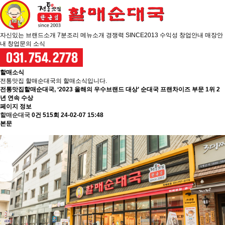
자신있는
브랜드소개
7분조리
메뉴소개
경쟁력
SINCE2013
수익성
창업안내
매장안
내
창업문의
소식
할매소식
전통맛집 할매순대국의 할매소식입니다.
전통맛집할매순대국, ‘2023 올해의 우수브랜드 대상’ 순대국 프랜차이즈 부문 1위 2
년 연속 수상
페이지 정보
할매순대국
0건
515회
24-02-07 15:48
본문