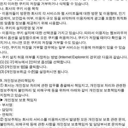
든지 이러한 쿠키의 저장을 거부하거나 삭제할 수 있습니다.
나. 회사의 쿠키 사용 목적
- 이용자들이 방문한 회사의 각 서비스와 웹 사이트들에 대한 방문 및 이용형태, 인기
검색어, 보안접속 여부, 이용자 규모 등을 파악하여 이용자에게 광고를 포함한 최적화
된 맞춤형 정보를 제공하기 위해 사용합니다.
다. 쿠키의 설치/운영 및 거부
- 이용자는 쿠키 설치에 대한 선택권을 가지고 있습니다. 따라서 이용자는 웹브라우저
에서 옵션을 설정함으로써 모든 쿠키를 허용하거나, 쿠키가 저장될 때마다 확인을 거
치거나, 아니면 모든 쿠키의 저장을 거부할 수도 있습니다.
- 다만, 쿠키의 저장을 거부할 경우에는 일부 서비스는 이용에 어려움이 있을 수 있습
니다.
- 쿠키 설치 허용 여부를 지정하는 방법 (Internet Explorer의 경우)은 다음과 같습니다.
(1) [도구] 메뉴에서 [인터넷 옵션]을 선택합니다.
(2) [개인정보 탭]을 클릭합니다.
(3) [개인정보취급 수준]을 설정하시면 됩니다.
9. 개인정보관리책임자
① 회사는 개인정보 처리에 관한 업무를 총괄해서 책임지고, 개인정보 처리와 관련한
정보주체의 불만처리 및 피해구제 등을 위하여 아래와 같이 개인정보 보호책임자를
지정하고 있습니다.
▶ 개인정보 보호 책임자
- 부서명:
- 담당자:
- 연락처:
② 정보주체는 회사의 서비스를 이용하시면서 발생한 모든 개인정보 보호 관련 문의,
불만처리, 피해구제 등에 관한 사항을 개인정보 보호책임자 및 담당부서로 문의하실