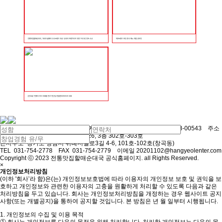
전통맛집할매순대국, ‘2023 올해의 우수브랜드 대상’ 순대국 프랜차이즈 부문 1위 2년 연속 수상
제2브랜드 모던 한식 메뉴 개발 공모전
[인터뷰] "전통의 맛이 미래를 연다" 한근임 한결엔터프라이즈 대표
상호
(주)한결엔터프라이즈
대표자
한근임
사업자등록번호
844-88-00543
주소
개인정보취급방침동의
경기도 성남시 수정구 위례서일로26, 3층 302호-303호
본사주소
경기도 성남시 위례서일로3길 4-6, 101호-102호(창곡동)
TEL
031-754-2778
FAX
031-754-2779
이메일
20201102@hangyeolenter.com
Copyright ⓒ 2023 전통맛집할매순대국 공식홈페이지. all Rights Reserved.
×
개인정보처리방침
(이하 '회사’라 함)은(는) 개인정보보호법에 따라 이용자의 개인정보 보호 및 권익을 보
호하고 개인정보와 관련한 이용자의 고충을 원활하게 처리할 수 있도록 다음과 같은
처리방침을 두고 있습니다. 회사는 개인정보처리방침을 개정하는 경우 웹사이트 공지
사항(또는 개별공지)을 통하여 공지할 것입니다. 본 방침은 년 월 일부터 시행됩니다.
1. 개인정보의 수집 및 이용 목적
① 회사는 개인정보를 다음의 목적을 위해 처리합니다. 처리한 개인정보는 다음의 목