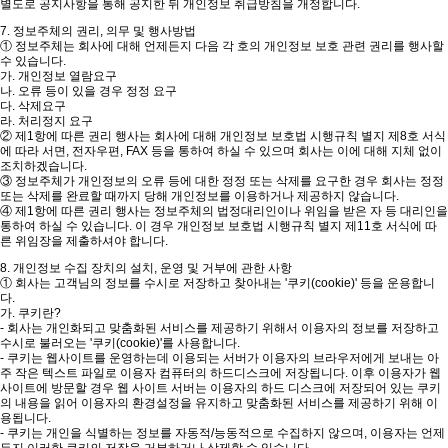
별도로 공지사항을 통해 공지한 뒤 개인정보 취급방침을 개정합니다.
7. 정보주체의 권리, 의무 및 행사방법
① 정보주체는 회사에 대해 언제든지 다음 각 호의 개인정보 보호 관련 권리를 행사할
수 있습니다.
가. 개인정보 열람요구
나. 오류 등이 있을 경우 정정 요구
다. 삭제요구
라. 처리정지 요구
② 제1항에 따른 권리 행사는 회사에 대해 개인정보 보호법 시행규칙 별지 제8호 서식
에 따라 서면, 전자우편, FAX 등을 통하여 하실 수 있으며 회사는 이에 대해 지체 없이
조치하겠습니다.
③ 정보주체가 개인정보의 오류 등에 대한 정정 또는 삭제를 요구한 경우 회사는 정정
또는 삭제를 완료할 때까지 당해 개인정보를 이용하거나 제공하지 않습니다.
④ 제1항에 따른 권리 행사는 정보주체의 법정대리인이나 위임을 받은 자 등 대리인을
통하여 하실 수 있습니다. 이 경우 개인정보 보호법 시행규칙 별지 제11호 서식에 따
른 위임장을 제출하셔야 합니다.
8. 개인정보 수집 장치의 설치, 운영 및 거부에 관한 사항
① 회사는 고객님의 정보를 수시로 저장하고 찾아내는 '쿠키(cookie)' 등을 운용합니
다.
가. 쿠키란?
- 회사는 개인화되고 맞춤화된 서비스를 제공하기 위해서 이용자의 정보를 저장하고
수시로 불러오는 '쿠키(cookie)'를 사용합니다.
- 쿠키는 웹사이트를 운영하는데 이용되는 서버가 이용자의 브라우저에게 보내는 아
주 작은 텍스트 파일로 이용자 컴퓨터의 하드디스크에 저장됩니다. 이후 이용자가 웹
사이트에 방문할 경우 웹 사이트 서버는 이용자의 하드 디스크에 저장되어 있는 쿠키
의 내용을 읽어 이용자의 환경설정을 유지하고 맞춤화된 서비스를 제공하기 위해 이
용됩니다.
- 쿠키는 개인을 식별하는 정보를 자동적/능동적으로 수집하지 않으며, 이용자는 언제
든지 이러한 쿠키의 저장을 거부하거나 삭제할 수 있습니다.