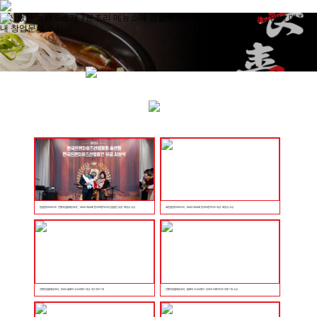
자신있는
브랜드소개
7분조리
메뉴소개
경쟁력
SINCE2013
수익성
창업안내
매장안
내
창업문의
소식
한결엔터프라이즈 '전통맛집할매순대국', '2023 제24회 한국프랜차이즈산업발전 유공' 회장상 수상
㈜한결엔터프라이즈, ‘2023 제24회 한국프랜차이즈 대상’ 회장상 수상
전통맛집할매순대국, ‘2023 올해의 우수브랜드 대상’ 2년 연속 1위
전통맛집할매순대국, ‘올해의 우수브랜드’ 순대국 프랜차이즈 부문 1위 수상