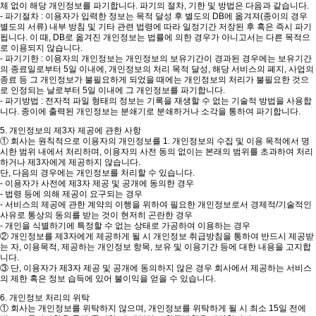
체 없이 해당 개인정보를 파기합니다. 파기의 절차, 기한 및 방법은 다음과 같습니다.
- 파기절차 : 이용자가 입력한 정보는 목적 달성 후 별도의 DB에 옮겨져(종이의 경우
별도의 서류) 내부 방침 및 기타 관련 법령에 따라 일정기간 저장된 후 혹은 즉시 파기
됩니다. 이 때, DB로 옮겨진 개인정보는 법률에 의한 경우가 아니고서는 다른 목적으
로 이용되지 않습니다.
- 파기기한 : 이용자의 개인정보는 개인정보의 보유기간이 경과된 경우에는 보유기간
의 종료일로부터 5일 이내에, 개인정보의 처리 목적 달성, 해당 서비스의 폐지, 사업의
종료 등 그 개인정보가 불필요하게 되었을 때에는 개인정보의 처리가 불필요한 것으
로 인정되는 날로부터 5일 이내에 그 개인정보를 파기합니다.
- 파기방법 : 전자적 파일 형태의 정보는 기록을 재생할 수 없는 기술적 방법을 사용합
니다. 종이에 출력된 개인정보는 분쇄기로 분쇄하거나 소각을 통하여 파기합니다.
5. 개인정보의 제3자 제공에 관한 사항
① 회사는 원칙적으로 이용자의 개인정보를 1. 개인정보의 수집 및 이용 목적에서 명
시한 범위 내에서 처리하며, 이용자의 사전 동의 없이는 본래의 범위를 초과하여 처리
하거나 제3자에게 제공하지 않습니다.
단, 다음의 경우에는 개인정보를 처리할 수 있습니다.
- 이용자가 사전에 제3자 제공 및 공개에 동의한 경우
- 법령 등에 의해 제공이 요구되는 경우
- 서비스의 제공에 관한 계약의 이행을 위하여 필요한 개인정보로서 경제적/기술적인
사유로 통상의 동의를 받는 것이 현저히 곤란한 경우
- 개인을 식별하기에 특정할 수 없는 상태로 가공하여 이용하는 경우
② 개인정보를 제3자에게 제공하게 될 시 개인정보 취급방침을 통하여 반드시 제공받
는 자, 이용목적, 제공하는 개인정보 항목, 보유 및 이용기간 등에 대한 내용을 고지합
니다.
③ 단, 이용자가 제3자 제공 및 공개에 동의하지 않은 경우 회사에서 제공하는 서비스
의 제한 혹은 정보 습득에 있어 불이익을 얻을 수 있습니다.
6. 개인정보 처리의 위탁
① 회사는 개인정보를 위탁하지 않으며, 개인정보를 위탁하게 될 시 최소 15일 전에